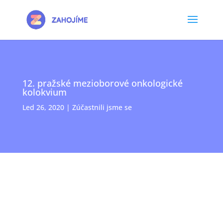
12. pražské mezioborové onkologické
kolokvium
Led 26, 2020
|
Zúčastnili jsme se