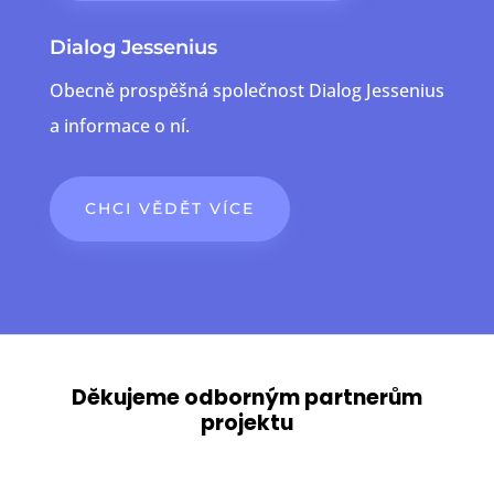
Dialog Jessenius
Obecně prospěšná společnost Dialog Jessenius
a informace o ní.
CHCI VĚDĚT VÍCE
Děkujeme odborným partnerům
projektu