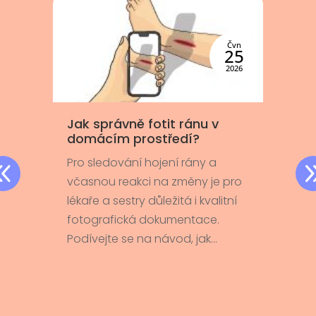
c
Čvn
5
25
6
2026
Jak správně fotit ránu v
J
domácím prostředí?
k
z
Pro sledování hojení rány a
P
včasnou reakci na změny je pro
é
C
lékaře a sestry důležitá i kvalitní
ne
fotografická dokumentace.
.
p
Podívejte se na návod, jak...
k
p
30