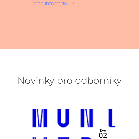
Více informací
Novinky pro odborníky
o
Kvě
1
02