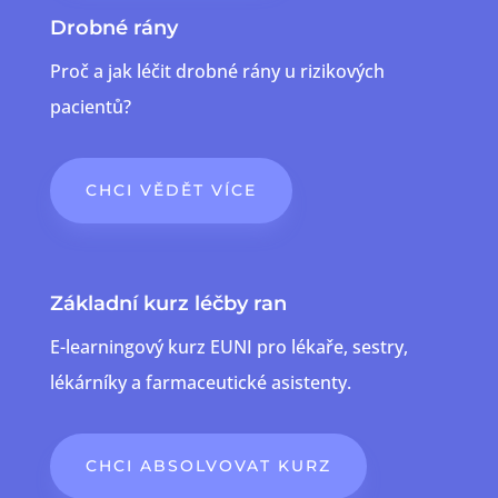
Drobné rány
Proč a jak léčit drobné rány u rizikových
pacientů?
CHCI VĚDĚT VÍCE
Základní kurz léčby ran
E-learningový kurz EUNI pro lékaře, sestry,
lékárníky a farmaceutické asistenty
.
CHCI ABSOLVOVAT KURZ