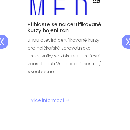
5
2025
Přihlaste se na certifikované
P
ch
kurzy hojení ran
Z
LF MU otevírá certifikované kurzy
V
n
pro nelékařské zdravotnické
i
ou
pracovníky se získanou profesní
k
způsobilostí Všeobecná sestra /
a
Všeobecné...
no
Více informací