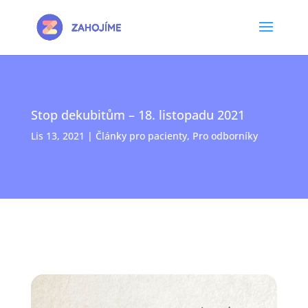
Stop dekubitům – 18. listopadu 2021
Lis 13, 2021
|
Články pro pacienty
,
Pro odborníky