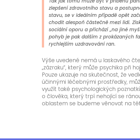
Tak jak tomu může být v příběhu pan
zlepšení zdravotního stavu a postup
stavu, se v ideálním případě opět za
chodit alespoň částečně mezi lidi. Z
sociální oporu a přichází „na jiné myš
pohyb je pak dalším z prokázaných f
rychlejším uzdravování ran.
Výše uvedené nemá u laskavého čte
„zázraku“, který může psychika při ho
Pouze ukazuje na skutečnost, že ved
účinnými léčebnými prostředky, mů
využít také psychologických poznatků
o člověka, který trpí nehojící se rán
oblastem se budeme věnovat na tét