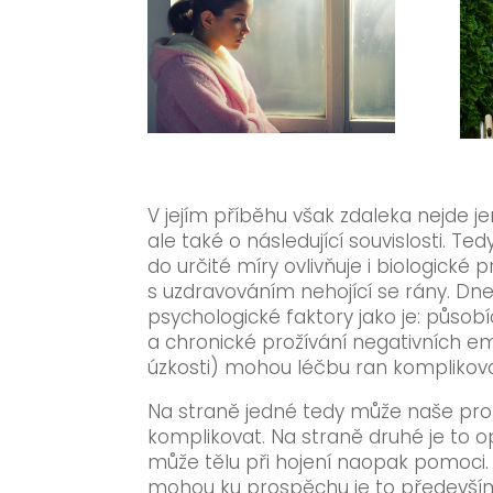
V jejím příběhu však zdaleka nejde j
ale také o následující souvislosti. Ted
do určité míry ovlivňuje i biologické p
s uzdravováním nehojící se rány. Dne
psychologické faktory jako je: působíc
a chronické prožívání negativních e
úzkosti) mohou léčbu ran komplikova
Na straně jedné tedy může naše prož
komplikovat. Na straně druhé je to o
může tělu při hojení naopak pomoci. 
mohou ku prospěchu je to předevší