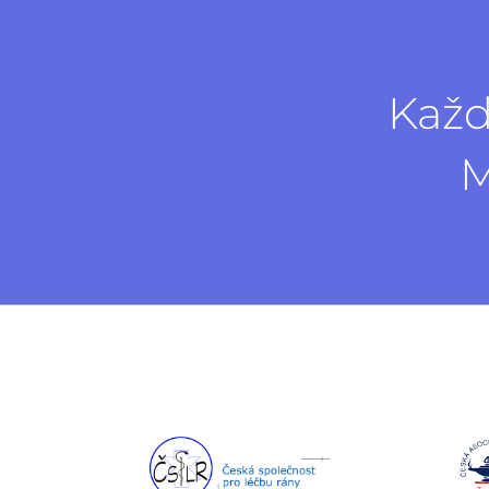
Každ
M