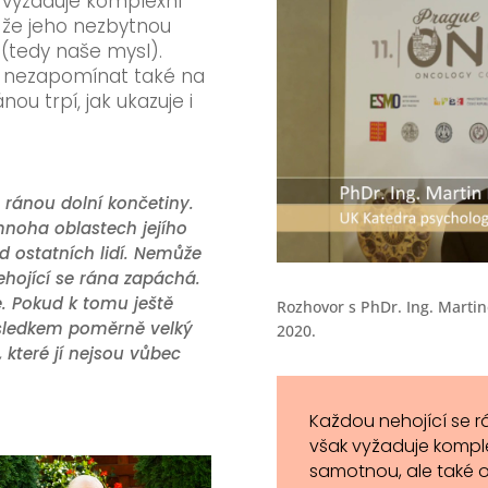
 vyžaduje komplexní
e, že jeho nezbytnou
 (tedy naše mysl).
té nezapomínat také na
nou trpí, jak ukazuje i
 ránou dolní končetiny.
noha oblastech jejího
od ostatních lidí. Nemůže
ehojící se rána zapáchá.
e. Pokud k tomu ještě
Rozhovor s PhDr. Ing. Mart
výsledkem poměrně velký
2020.
, které jí nejsou vůbec
Každou nehojící se rá
však vyžaduje komple
samotnou, ale také o