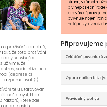
stravu, v rámci možn
a v neposlední řadě 
pro vás připravujeme
ovlivňuje hojení ran a
nejlépe vyrovnat, ab
Připravujeme 
en o prožívání samotné,
y fakt, že toto prožívání
Zvládání psychické z
rocesy související
s už víme, že
í stres, sociální izolace
mocí (deprese či
Opora našich blízkýc
t a zpomalovat (1).
ívání tělu uzdravování
pět naše mysl, která
Pravidelný pohyb
Z faktorů, které zde
m opora našich