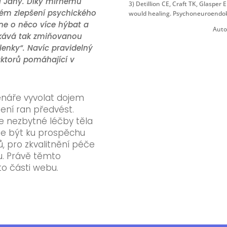
í Jany. Díky mírnému
3) Detillion CE, Craft TK, Glasper E
ném zlepšení psychického
would healing. Psychoneuroendokr
čne o něco více hýbat a
Auto
ískává tak zmiňovanou
lenky“. Navíc pravidelný
aktorů pomáhající v
náře vyvolat dojem
jení ran předvést.
le nezbytné léčby těla
že být ku prospěchu
, pro zkvalitnění péče
ou. Právě těmto
o části webu.