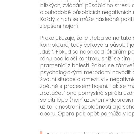
blízkých, zvládání působícího stresu 
dlouhodobě působících negativních 
Každý z nich se může následně poziti
zlepšení hojení.
Praxe ukazuje, že je třeba se na tuto 
komplexně, tedy celkově a působit jak
„duši“. Pokud se například lékařům po
ránu pod lepší kontrolu, sníží se tím i
pramenící z bolesti. Pokud se zárove
psychologickými metodami navodit ce
životní situace a omezit vliv negati
zpětně s procesem hojení. Tak se 
„roztáčet“ ona pomyslná spirála uzdr
se cítí lépe (není uzavřen v depresi
už tolik nestraní společnosti a je s
oporu. Opora pak opět pomůže v lep