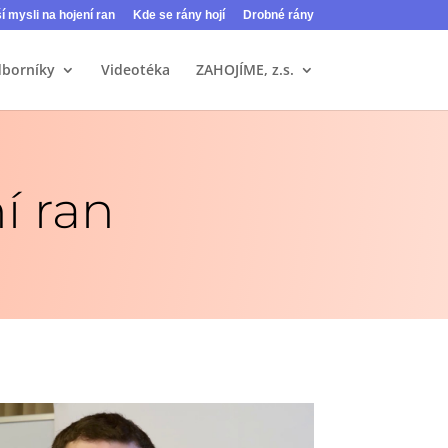
ší mysli na hojení ran
Kde se rány hojí
Drobné rány
dborníky
Videotéka
ZAHOJÍME, z.s.
í ran