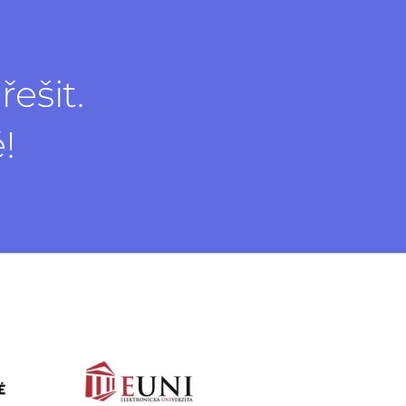
ešit.
ě!