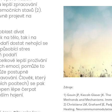
a lepší zpracování
emočních stavů (2).
vně projevit na
oblast dívat
 na tělo, tak i na
daří dostat nehojící se
 působící stres
ň podaří
lkově lepší prožívání
vních emocí, pomůže to
může postupně
avování. Člověk, který
vních pocitech) se pak
Zdroje:
chopen lépe čerpat
ším hojení.
1) Gouin JP, Kiecolt-Glaser JK. Th
Methonds and Mechanisms. Immuno
2) Christiana LM, Grahamf JE, Padg
Healing. Neuroimmunomodulation