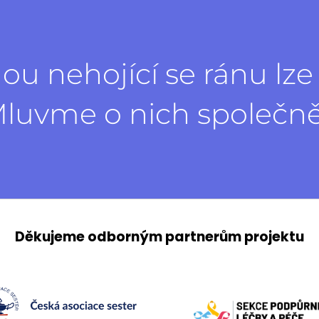
ou nehojící se ránu lze ř
luvme o nich společn
Děkujeme odborným partnerům projektu