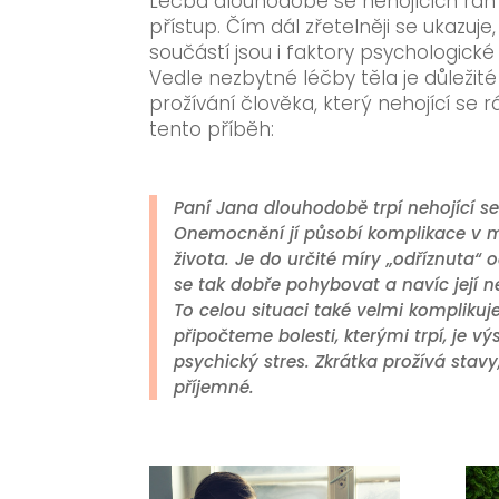
Léčba dlouhodobě se nehojících ran
přístup. Čím dál zřetelněji se ukazuj
součástí jsou i faktory psychologické
Vedle nezbytné léčby těla je důleži
prožívání člověka, který nehojící se rá
tento příběh:
Paní Jana dlouhodobě trpí nehojící se
Onemocnění jí působí komplikace v m
života. Je do určité míry „odříznuta“ 
se tak dobře pohybovat a navíc její n
To celou situaci také velmi komplikuj
připočteme bolesti, kterými trpí, je 
psychický stres. Zkrátka prožívá stavy
příjemné.