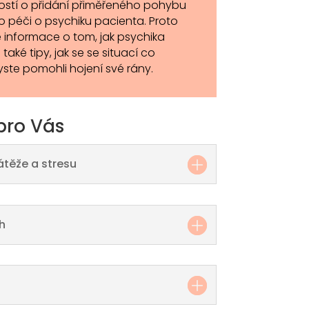
ostí o přidání přiměřeného pohybu
o péči o psychiku pacienta. Proto
 informace o tom, jak psychika
 také tipy, jak se se situací co
yste pomohli hojení své rány.
pro Vás
átěže a stresu
h