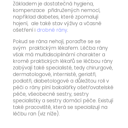
Základem je dostatečná hygiena,
kompenzace přidružených nemocí,
například diabetes, které zpomalují
hojení, ale také stav výživy a včasné
ošetření i
drobné rány
.
Pokud se rána nehojí, poraďte se se
svým praktickým lékařem. Léčba rány
však má multidisciplinární charakter a
kromě praktických lékařů se léčbou rány
zabývají také specialisté, tedy chirurgové,
dermatologové, internisté, geriatři,
podiatři, diabetologové a důležitou roli v
péči o rány plní bakalářky ošetřovatelské
péče, všeobecné sestry, sestry
specialistky a sestry domácí péče. Existují
také pracoviště, která se specializují na
léčbu ran (viz níže).