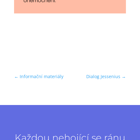
onemocnění.
←
Informační materiály
Dialog Jessenius
→
Každou nehojící se ránu