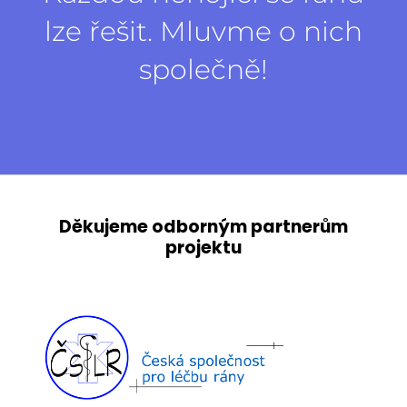
lze řešit. Mluvme o nich
společně!
Děkujeme odborným partnerům
projektu