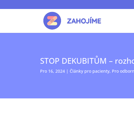
STOP DEKUBITŮM – rozhov
Pro 16, 2024
|
Články pro pacienty
,
Pro odborn