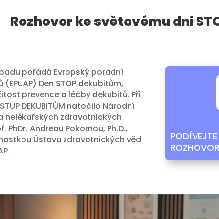
Rozhovor ke světovému dni ST
stopadu pořádá Evropský poradní
tů (EPUAP) Den STOP dekubitům,
itost prevence a léčby dekubitů. Při
ne STUP DEKUBITŮM natočilo Národní
a nelékařských zdravotnických
. PhDr. Andreou Pokornou, Ph.D.,
PODÍVEJTE 
nostkou Ústavu zdravotnických věd
ROZHOVOR
AP.