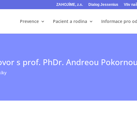
ZAHOJÍME, z.s.
Dialog Jessenius
Vliv na
Prevence
Pacient a rodina
Informace pro o
or s prof. PhDr. Andreou Pokornou
íky