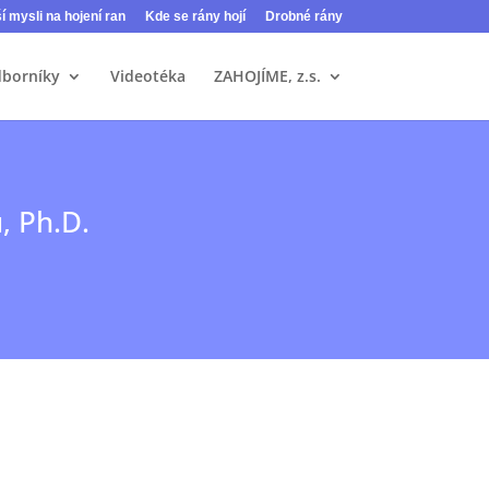
ší mysli na hojení ran
Kde se rány hojí
Drobné rány
dborníky
Videotéka
ZAHOJÍME, z.s.
, Ph.D.