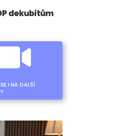
OP dekubitům

SE I NA DALŠÍ
Y