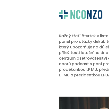
Každý třetí čtvrtek v li
panel pro otázky dekubi
který upozorňuje na důlež
příležitosti letošního d
centrum ošetřovatelství 
oborů podcast s paní prof
proděkankou LF MU, před
LF MU a prezidentkou EPU