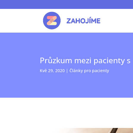
Průzkum mezi pacienty s 
Kvě 29, 2020
|
Články pro pacienty