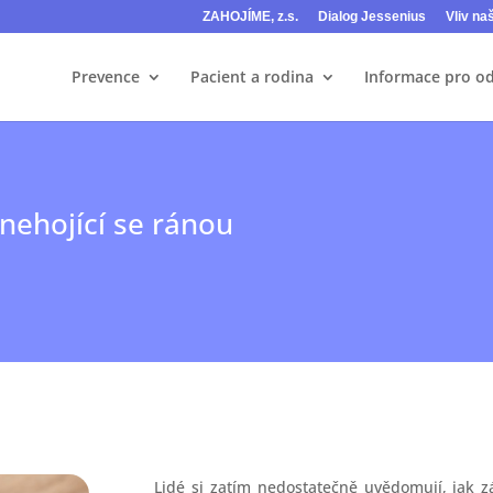
ZAHOJÍME, z.s.
Dialog Jessenius
Vliv na
Prevence
Pacient a rodina
Informace pro o
nehojící se ránou
Lidé si zatím nedostatečně uvědomují, jak 