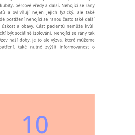
kubity, bércové vředy a další. Nehojící se rány
ů a ovlivňují nejen jejich fyzický, ale také
dé postižení nehojící se ranou často také další
 úzkost a obavy. Část pacientů nemůže kvůli
tí být sociálně izolováni. Nehojící se rány tak
ýzev naší doby. Je to ale výzva, které můžeme
tření, také nutné zvýšit informovanost o
10