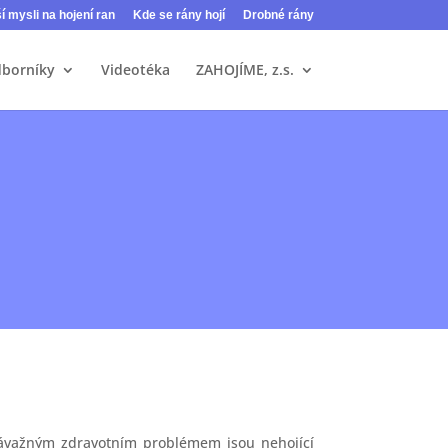
ší mysli na hojení ran
Kde se rány hojí
Drobné rány
dborníky
Videotéka
ZAHOJÍME, z.s.
závažným zdravotním problémem jsou nehojící