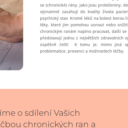
se (chronické) rány, jako jsou proleženiny, de
významně zasahují do kvality života pacient
psychický stav. Kromě léků na bolest berou li
léky, které jim pomohou usnout nebo snížit
chronickým ranám naplno pracovat, další se cí
představují jednu z největších zdravotních v
úspěšně čelit! K tomu je, mimo jiná opa
problematice, prevenci a možnostech léčby.
íme o sdílení Vašich
éčbou chronických ran a