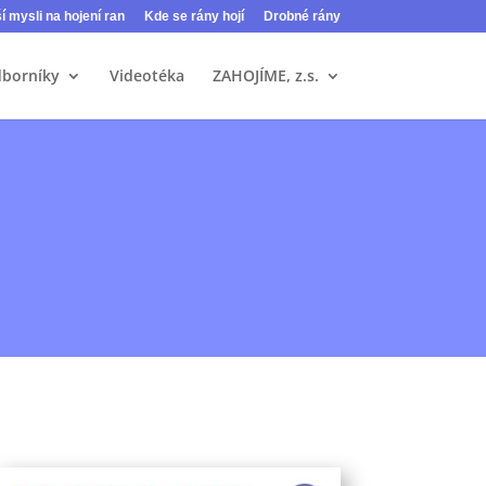
ší mysli na hojení ran
Kde se rány hojí
Drobné rány
dborníky
Videotéka
ZAHOJÍME, z.s.