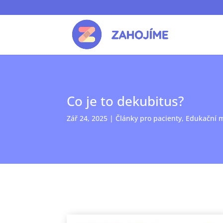
Co je to dekubitus?
Zář 24, 2025
|
Články pro pacienty
,
Edukační ma