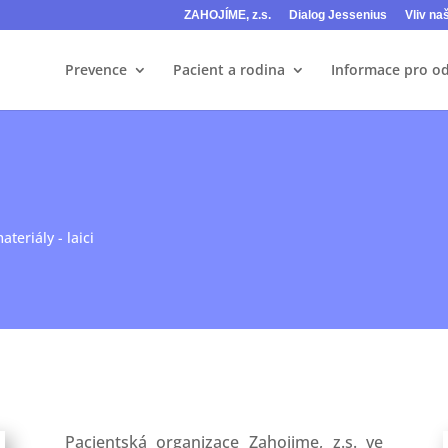
ZAHOJÍME, z.s.
Dialog Jessenius
Vliv na
Prevence
Pacient a rodina
Informace pro o
teriály - laici
Pacientská organizace Zahojime, z.s. ve