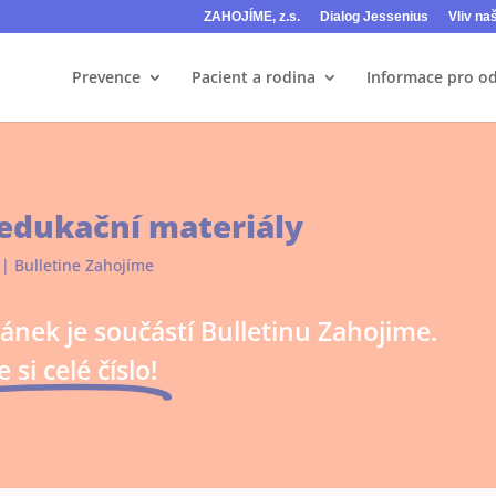
ZAHOJÍME, z.s.
Dialog Jessenius
Vliv na
Prevence
Pacient a rodina
Informace pro o
edukační materiály
|
Bulletine Zahojíme
lánek je součástí Bulletinu Zahojime.
 si celé číslo!