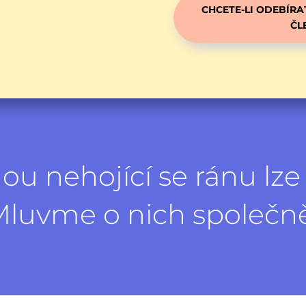
CHCETE-LI ODEBÍRA
ČL
ou nehojící se ránu lze ř
luvme o nich společn