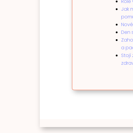
Role 
Jak 
pom
Nové
Den s
Zahoj
a pa
Stoj
zdra