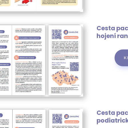
Cesta pac
hojení ra
K
Cesta pac
podiatri