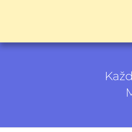
Každ
M