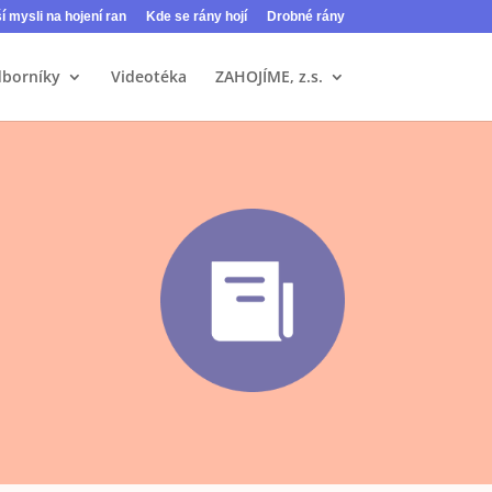
ší mysli na hojení ran
Kde se rány hojí
Drobné rány
dborníky
Videotéka
ZAHOJÍME, z.s.