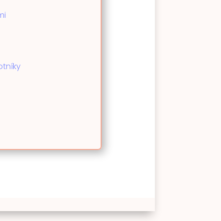
mi
otníky