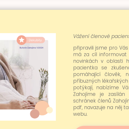
Vážení členové paciens
připravili jsme pro Vás
má za cíl informovat
novinkách v oblasti h
pacientka se zkušeno
pomáhající člověk, 
příbuzných lékařských
potýkají, nabízíme V
Zahojíme je zasílá
schránek členů Zahojím
pdf, navazuje na něj t
webu.