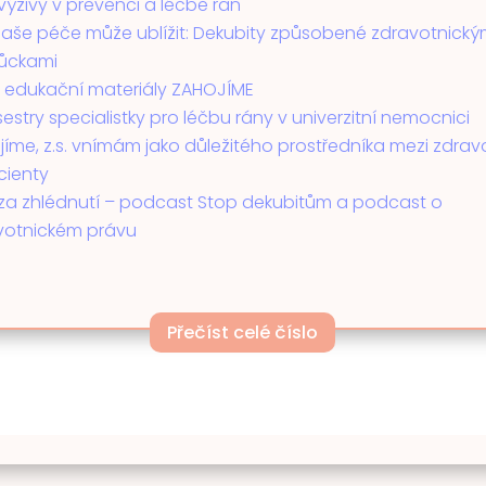
výživy v prevenci a léčbě ran
naše péče může ublížit: Dekubity způsobené zdravotnický
ůckami
 edukační materiály ZAHOJÍME
estry specialistky pro léčbu rány v univerzitní nemocnici
íme, z.s. vnímám jako důležitého prostředníka mezi zdrav
cienty
í za zhlédnutí – podcast Stop dekubitům a podcast o
votnickém právu
Přečíst celé číslo