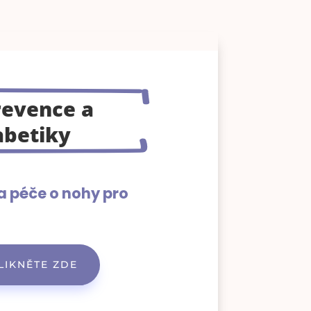
revence a
abetiky
a péče o nohy pro
LIKNĚTE ZDE