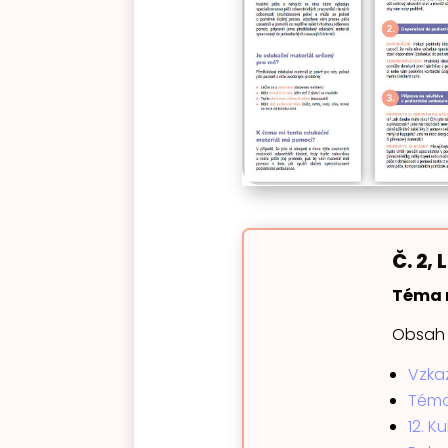
Č. 2,
Téma m
Obsah č
Vzkaz
Téma
12. K