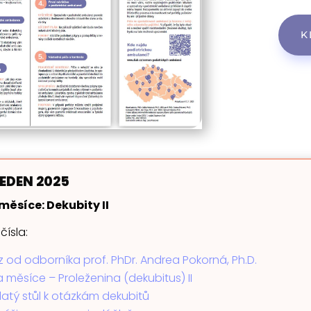
K
 LEDEN 2025
ěsíce: Dekubity II
ísla:
 od odborníka prof. PhDr. Andrea Pokorná, Ph.D.
 měsíce – Proleženina (dekubitus) II
ulatý stůl k otázkám dekubitů