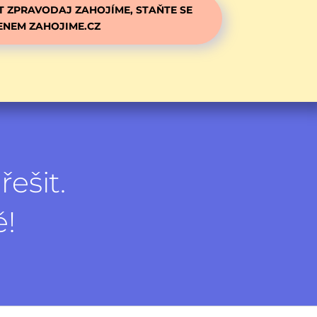
T ZPRAVODAJ ZAHOJÍME, STAŇTE SE
ENEM ZAHOJIME.CZ
ešit.
ě!