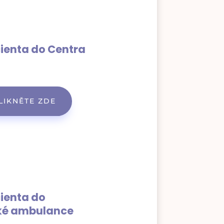
ienta do Centra
n
LIKNĚTE ZDE
ienta do
cké ambulance