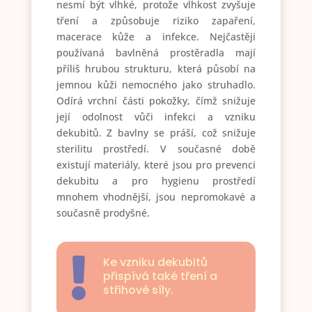
nesmí být vlhké, protože vlhkost zvyšuje
tření a způsobuje riziko zapaření,
macerace kůže a infekce. Nejčastěji
používaná bavlněná prostěradla mají
příliš hrubou strukturu, která působí na
jemnou kůži nemocného jako struhadlo.
Odírá vrchní části pokožky, čímž snižuje
její odolnost vůči infekci a vzniku
dekubitů. Z bavlny se práší, což snižuje
sterilitu prostředí. V současné době
existují materiály, které jsou pro prevenci
dekubitu a pro hygienu prostředí
mnohem vhodnější, jsou nepromokavé a
současně prodyšné.
Ke vzniku dekubitů

přispívá také tření a
střihové síly.