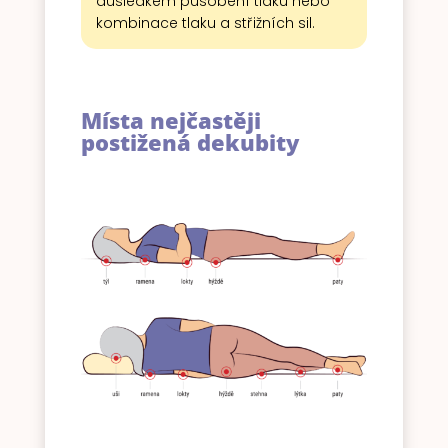
důsledkem působení tlaku nebo
kombinace tlaku a střižních sil.
Místa nejčastěji
postižená dekubity