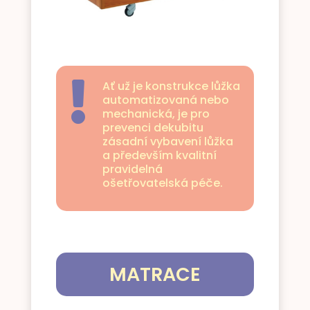
Ať už je konstrukce lůžka

automatizovaná nebo
mechanická, je pro
prevenci dekubitu
zásadní vybavení lůžka
a především kvalitní
pravidelná
ošetřovatelská péče.
MATRACE