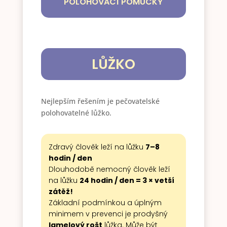
POLOHOVACÍ POMŮCKY
LŮŽKO
Nejlepším řešením je pečovatelské
polohovatelné lůžko.
Zdravý člověk leží na lůžku
7–8
hodin / den
Dlouhodobě nemocný člověk leží
na lůžku
24 hodin / den = 3 × vetší
zátěž!
Základní podmínkou a úplným
minimem v prevenci je prodyšný
lamelový rošt
lůžka. Může být