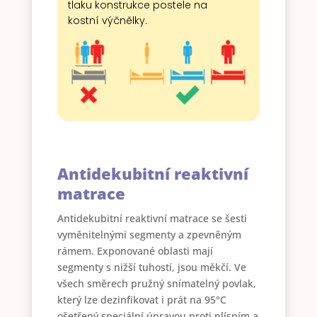
tlaku konstrukce postele na
kostní výčnělky.
Antidekubitní reaktivní
matrace
Antidekubitní reaktivní matrace se šesti
vyměnitelnými segmenty a zpevněným
rámem. Exponované oblasti mají
segmenty s nižší tuhostí, jsou měkčí. Ve
všech směrech pružný snímatelný povlak,
který lze dezinfikovat i prát na 95°C
ošetřený speciální úpravou proti plísním a