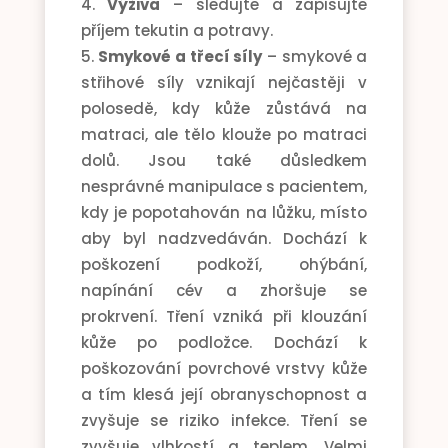
Výživa
– sledujte a zapisujte
příjem tekutin a potravy.
Smykové a třecí síly
– smykové a
střihové síly vznikají nejčastěji v
polosedě, kdy kůže zůstává na
matraci, ale tělo klouže po matraci
dolů. Jsou také důsledkem
nesprávné manipulace s pacientem,
kdy je popotahován na lůžku, místo
aby byl nadzvedáván. Dochází k
poškození podkoží, ohýbání,
napínání cév a zhoršuje se
prokrvení. Tření vzniká při klouzání
kůže po podložce. Dochází k
poškozování povrchové vrstvy kůže
a tím klesá její obranyschopnost a
zvyšuje se riziko infekce. Tření se
zvyšuje vlhkostí a teplem. Velmi