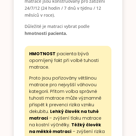
matrace jsou konstruovány pro zatížení
24/7/12 (24 hodin / 7 dnů v týdnu / 12
měsíců v roce).
Důležité je matraci vybrat podle
hmotnosti pacienta.
HMOTNOST
pacienta bývá
opomíjený fakt při volbě tuhosti
matrace.
Proto jsou pořizovány většinou
matrace pro nejvyšší váhovou
kategorii. Přitom volba správné
tuhosti matrace může významně
přispět k prevenci rizika vzniku
dekubitu.
Lehký člověk na tuhé
matraci
– zvýšení tlaku matrace
na kostní výčnělky.
Těžký člověk
na měkké matraci
– zvýšení rizika