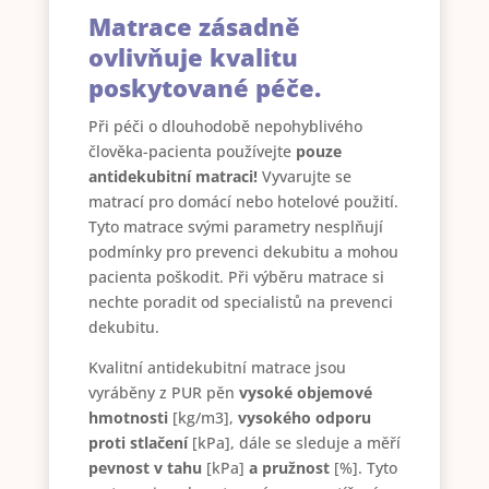
Matrace zásadně
ovlivňuje kvalitu
poskytované péče.
Při péči o dlouhodobě nepohyblivého
člověka-pacienta používejte
pouze
antidekubitní matraci!
Vyvarujte se
matrací pro domácí nebo hotelové použití.
Tyto matrace svými parametry nesplňují
podmínky pro prevenci dekubitu a mohou
pacienta poškodit. Při výběru matrace si
nechte poradit od specialistů na prevenci
dekubitu.
Kvalitní antidekubitní matrace jsou
vyráběny z PUR pěn
vysoké
objemové
hmotnosti
[kg/m3],
vysokého odporu
proti stlačení
[kPa], dále se sleduje a měří
pevnost v tahu
[kPa]
a pružnost
[%]. Tyto