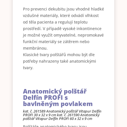
Pro prevenci dekubitu jsou vhodné hladké
vzdušné materiály, které odvádí vlhkost
od těla pacienta a regulují teplotu
prostředí. V případě vysoké inkontinence
je možné využít omyvatelné, nepromokavé
funkční materiály se zátěrem nebo
membránou.
Klasické tvary polštářů mohou být dle
potřeby nahrazeny také anatomickými
tvary.
Anatomický polštář
Delfín PROFI s
bavlněným povlakem
kat. č. 261589 Anatomický polštář Vitapur Delfín
PROFI 30 x 32 x 9 cm
kat. č. 261590 Anatomický
polštář Vitapur Delfín PROFI 60 x 32 x 9 cm
Polštáře anatomického tvaru jsou