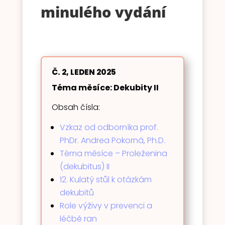
minulého vydání
Č. 2, LEDEN 2025
Téma měsíce: Dekubity II
Obsah čísla:
Vzkaz od odborníka prof.
PhDr. Andrea Pokorná, Ph.D.
Téma měsíce – Proleženina
(dekubitus) II
12. Kulatý stůl k otázkám
dekubitů
Role výživy v prevenci a
léčbě ran