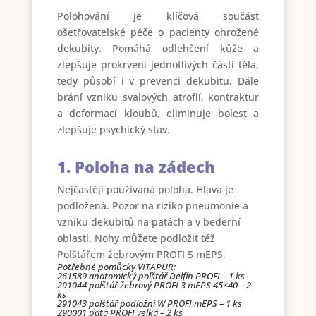
Polohování je klíčová součást
ošetřovatelské péče o pacienty ohrožené
dekubity. Pomáhá odlehčení kůže a
zlepšuje prokrvení jednotlivých částí těla,
tedy působí i v prevenci dekubitu. Dále
brání vzniku svalových atrofií, kontraktur
a deformací kloubů, eliminuje bolest a
zlepšuje psychický stav.
1. Poloha na zádech
Nejčastěji používaná poloha. Hlava je
podložená. Pozor na riziko pneumonie a
vzniku dekubitů na patách a v bederní
oblasti. Nohy můžete podložit též
Polštářem žebrovým PROFI 5 mEPS.
Potřebné pomůcky VITAPUR:
261589 anatomický polštář Delfín PROFI – 1 ks
291044 polštář žebrový PROFI 3 mEPS 45×40 – 2
ks
291043 polštář podložní W PROFI mEPS – 1 ks
290001 pata PROFI velká – 2 ks