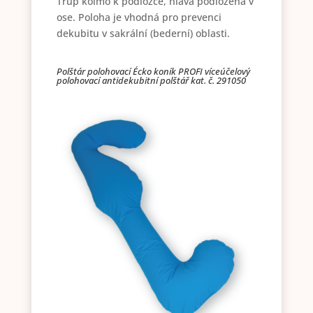
Trup kolmo k podložce, hlava podložena v
ose. Poloha je vhodná pro prevenci
dekubitu v sakrální (bederní) oblasti.
Polštár polohovací Écko koník PROFI víceúčelový
polohovací antidekubitní polštář kat. č. 291050