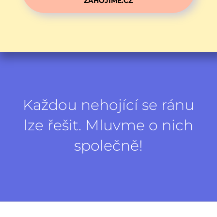
ZAHOJIME.CZ
Každou nehojící se ránu
lze řešit. Mluvme o nich
společně!