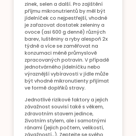
zinek, selen a další. Pro zajištění
příjmu mikronutrientů by měl být
jídelníček co nejpestřejší, vhodné
je zařazovat dostatek zeleniny a
ovoce (asi 600 g denně) různých
barev, luštěniny a ryby alespoň 2x
týdně a více se zaměřovat na
konzumaci méně průmyslově
zpracovaných potravin. V případě
jednotvárného jídelníčku nebo
výraznější vybíravosti v jídle může
být vhodné mikronutienty přijímat
ve formě doplňků stravy.
Jednotlivé rizikové faktory a jejich
závažnost souvisí také s věkem,
zdravotním stavem jedince,
životním stylem, ale i samotnými
ránami (jejich počtem, velikostí,
závažností…). Zeptejte se svého