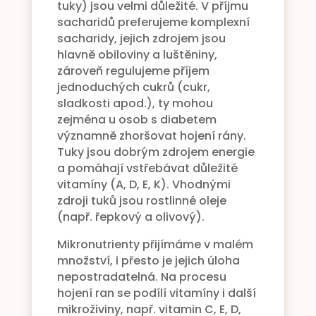
tuky) jsou velmi důležité. V příjmu
sacharidů preferujeme komplexní
sacharidy, jejich zdrojem jsou
hlavně obiloviny a luštěniny,
zároveň regulujeme příjem
jednoduchých cukrů (cukr,
sladkosti apod.), ty mohou
zejména u osob s diabetem
významně zhoršovat hojení rány.
Tuky jsou dobrým zdrojem energie
a pomáhají vstřebávat důležité
vitamíny (A, D, E, K). Vhodnými
zdroji tuků jsou rostlinné oleje
(např. řepkový a olivový).
Mikronutrienty přijímáme v malém
množství, i přesto je jejich úloha
nepostradatelná. Na procesu
hojení ran se podílí vitamíny i další
mikroživiny, např. vitamin C, E, D,