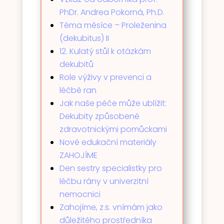
PhDr. Andrea Pokorná, Ph.D.
Téma měsíce – Proleženina
(dekubitus) II
12. Kulatý stůl k otázkám
dekubitů
Role výživy v prevenci a
léčbě ran
Jak naše péče může ublížit:
Dekubity způsobené
zdravotnickými pomůckami
Nové edukační materiály
ZAHOJÍME
Den sestry specialistky pro
léčbu rány v univerzitní
nemocnici
Zahojíme, z.s. vnímám jako
důležitého prostředníka