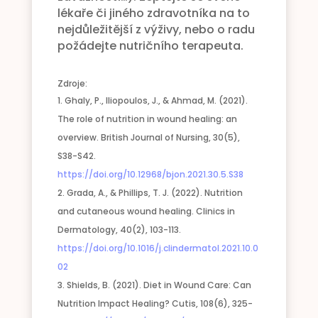
lékaře či jiného zdravotníka na to
nejdůležitější z výživy, nebo o radu
požádejte nutričního terapeuta.
Zdroje:
Ghaly, P., Iliopoulos, J., & Ahmad, M. (2021).
The role of nutrition in wound healing: an
overview. British Journal of Nursing, 30(5),
S38-S42.
https://doi.org/10.12968/
bjon.2021.30.5.S38
Grada, A., & Phillips, T. J. (2022). Nutrition
and cutaneous wound healing. Clinics in
Dermatology, 40(2), 103-113.
https://doi.org/10.1016/j.clindermatol.2021.10.0
02
Shields, B. (2021). Diet in Wound Care: Can
Nutrition Impact Healing? Cutis, 108(6), 325-