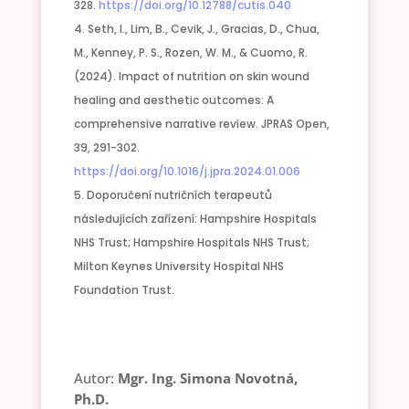
328.
https://doi.org/10.12788/cutis.040
Seth, I., Lim, B., Cevik, J., Gracias, D., Chua,
M., Kenney, P. S., Rozen, W. M., & Cuomo, R.
(2024). Impact of nutrition on skin wound
healing and aesthetic outcomes: A
comprehensive narrative review. JPRAS Open,
39, 291-302.
https://doi.org/10.1016/j.jpra.2024.01.006
Doporučení nutričních terapeutů
následujících zařízení: Hampshire Hospitals
NHS Trust; Hampshire Hospitals NHS Trust;
Milton Keynes University Hospital NHS
Foundation Trust.
Autor:
Mgr. Ing. Simona Novotná,
Ph.D.