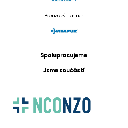
Bronzový partner
Spolupracujeme
Jsme součástí