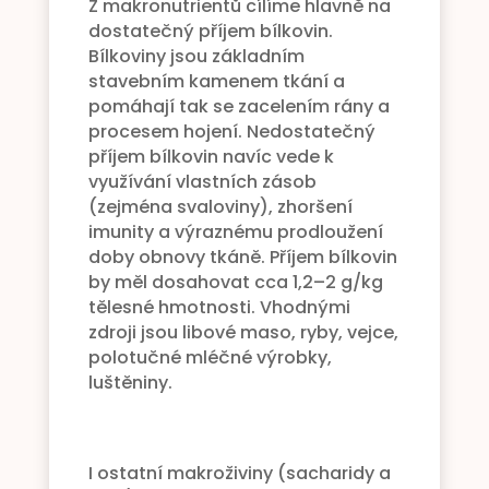
Z makronutrientů cílíme hlavně na
dostatečný příjem bílkovin.
Bílkoviny jsou základním
stavebním kamenem tkání a
pomáhají tak se zacelením rány a
procesem hojení. Nedostatečný
příjem bílkovin navíc vede k
využívání vlastních zásob
(zejména svaloviny), zhoršení
imunity a výraznému prodloužení
doby obnovy tkáně. Příjem bílkovin
by měl dosahovat cca 1,2–2 g/kg
tělesné hmotnosti. Vhodnými
zdroji jsou libové maso, ryby, vejce,
polotučné mléčné výrobky,
luštěniny.
I ostatní makroživiny (sacharidy a