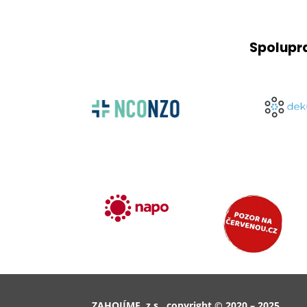
Spolupr
ZAHOJÍME, z.s., copyright © 2020 – 2025