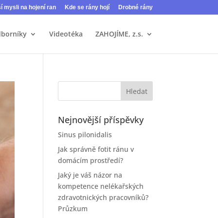
ší mysli na hojení ran
Kde se rány hojí
Drobné rány
dborníky
Videotéka
ZAHOJÍME, z.s.
Nejnovější příspěvky
Sinus pilonidalis
Jak správně fotit ránu v
domácím prostředí?
Jaký je váš názor na
kompetence nelékařských
zdravotnických pracovníků?
Průzkum