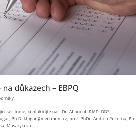
é na důkazech – EBPQ
borníky
jící se studie, kontaktujte nás: Dr. Abanoub RIAD, DDS,
ugar, Ph.D. klugar@med.muni.cz; prof. PhDr. Andrea Pokorná, Ph.
a: Masarykova...