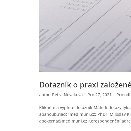
Dotazník o praxi založen
autor:
Petra Novakova
|
Pro 27, 2021
|
Pro od
Klikněte a vyplňte dotazník Máte-li dotazy týka
abanoub.riad@med.muni.cz; PhDr. Miloslav Kl
apokorna@med.muni.cz Korespondenční adres