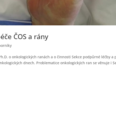
péče ČOS a rány
borníky
.D. o onkologických ranách a o činnosti Sekce podpůrné léčby a 
onkologických dnech. Problematice onkologických ran se věnuje i S