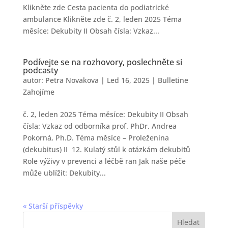
Klikněte zde Cesta pacienta do podiatrické
ambulance Klikněte zde č. 2, leden 2025 Téma
měsíce: Dekubity II Obsah čísla: Vzkaz...
Podívejte se na rozhovory, poslechněte si
podcasty
autor:
Petra Novakova
|
Led 16, 2025
|
Bulletine
Zahojíme
č. 2, leden 2025 Téma měsíce: Dekubity II Obsah
čísla: Vzkaz od odborníka prof. PhDr. Andrea
Pokorná, Ph.D. Téma měsíce – Proleženina
(dekubitus) II 12. Kulatý stůl k otázkám dekubitů
Role výživy v prevenci a léčbě ran Jak naše péče
může ublížit: Dekubity...
« Starší příspěvky