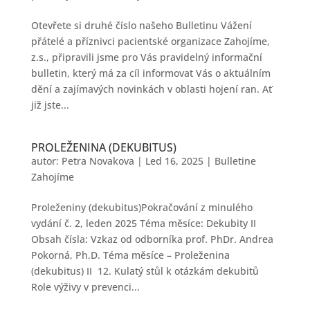
Otevřete si druhé číslo našeho Bulletinu Vážení
přátelé a příznivci pacientské organizace Zahojíme,
z.s., připravili jsme pro Vás pravidelný informační
bulletin, který má za cíl informovat Vás o aktuálním
dění a zajímavých novinkách v oblasti hojení ran. Ať
již jste...
PROLEŽENINA (DEKUBITUS)
autor:
Petra Novakova
|
Led 16, 2025
|
Bulletine
Zahojíme
Proleženiny (dekubitus)Pokračování z minulého
vydání č. 2, leden 2025 Téma měsíce: Dekubity II
Obsah čísla: Vzkaz od odborníka prof. PhDr. Andrea
Pokorná, Ph.D. Téma měsíce – Proleženina
(dekubitus) II 12. Kulatý stůl k otázkám dekubitů
Role výživy v prevenci...