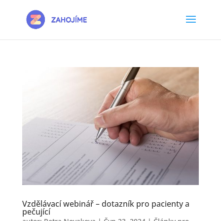
Vzdělávací webinář – dotazník pro pacienty a
pečující