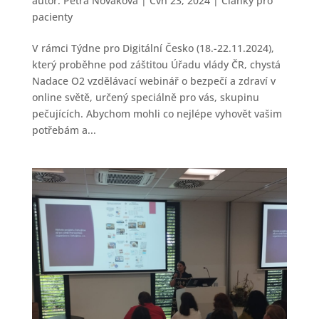
autor:
Petra Novakova
|
Čvn 23, 2024
|
Články pro
pacienty
V rámci Týdne pro Digitální Česko (18.-22.11.2024),
který proběhne pod záštitou Úřadu vlády ČR, chystá
Nadace O2 vzdělávací webinář o bezpečí a zdraví v
online světě, určený speciálně pro vás, skupinu
pečujících. Abychom mohli co nejlépe vyhovět vašim
potřebám a...